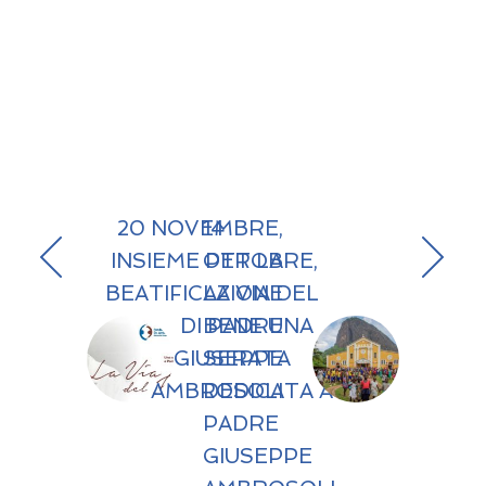
20 NOVEMBRE,
14
INSIEME PER LA
OTTOBRE,
BEATIFICAZIONE
LA VIA DEL
DI PADRE
BENE UNA
GIUSEPPE
SERATA
AMBROSOLI
DEDICATA A
PADRE
GIUSEPPE